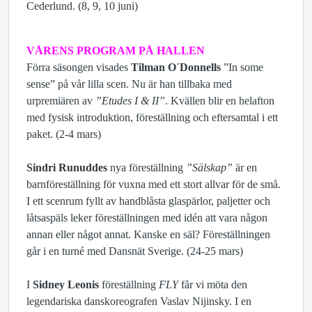
Cederlund. (8, 9, 10 juni)
VÅRENS PROGRAM PÅ HALLEN
Förra säsongen visades
Tilman O´Donnells
”In some
sense” på vår lilla scen. Nu är han tillbaka med
urpremiären av
”Etudes I & II”
. Kvällen blir en helafton
med fysisk introduktion, föreställning och eftersamtal i ett
paket. (2-4 mars)
Sindri Runuddes
nya föreställning
”Sälskap”
är en
barnföreställning för vuxna med ett stort allvar för de små.
I ett scenrum fyllt av handblåsta glaspärlor, paljetter och
låtsaspäls leker föreställningen med idén att vara någon
annan eller något annat. Kanske en säl? Föreställningen
går i en turné med Dansnät Sverige. (24-25 mars)
I
Sidney Leonis
föreställning
FLY
får vi möta den
legendariska danskoreografen Vaslav Nijinsky. I en