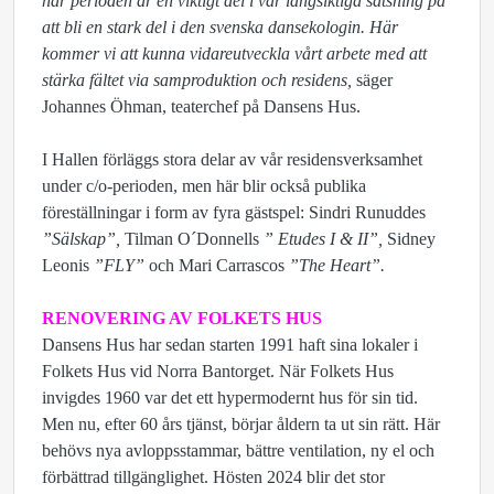
här perioden är en viktigt del i vår långsiktiga satsning på
att bli en stark del i den svenska dansekologin. Här
kommer vi att kunna vidareutveckla vårt arbete med att
stärka fältet via samproduktion och residens,
säger
Johannes Öhman, teaterchef på Dansens Hus.
I Hallen förläggs stora delar av vår residensverksamhet
under c/o-perioden, men här blir också publika
föreställningar i form av fyra gästspel: Sindri Runuddes
”Sälskap”,
Tilman O´Donnells
” Etudes I & II”,
Sidney
Leonis
”FLY”
och Mari Carrascos
”The Heart”.
RENOVERING AV FOLKETS HUS
Dansens Hus har sedan starten 1991 haft sina lokaler i
Folkets Hus vid Norra Bantorget. När Folkets Hus
invigdes 1960 var det ett hypermodernt hus för sin tid.
Men nu, efter 60 års tjänst, börjar åldern ta ut sin rätt. Här
behövs nya avloppsstammar, bättre ventilation, ny el och
förbättrad tillgänglighet. Hösten 2024 blir det stor