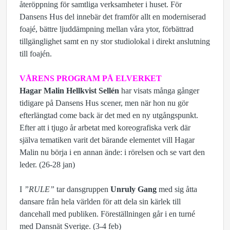
återöppning för samtliga verksamheter i huset. För
Dansens Hus del innebär det framför allt en moderniserad
foajé, bättre ljuddämpning mellan våra ytor, förbättrad
tillgänglighet samt en ny stor studiolokal i direkt anslutning
till foajén.
VÅRENS PROGRAM PÅ ELVERKET
Hagar Malin Hellkvist Sellén
har visats många gånger
tidigare på Dansens Hus scener, men när hon nu gör
efterlängtad come back är det med en ny utgångspunkt.
Efter att i tjugo år arbetat med koreografiska verk där
själva tematiken varit det bärande elementet vill Hagar
Malin nu börja i en annan ände: i rörelsen och se vart den
leder. (26-28 jan)
I
”RULE”
tar dansgruppen
Unruly Gang
med sig åtta
dansare från hela världen för att dela sin kärlek till
dancehall med publiken. Föreställningen går i en turné
med Dansnät Sverige. (3-4 feb)