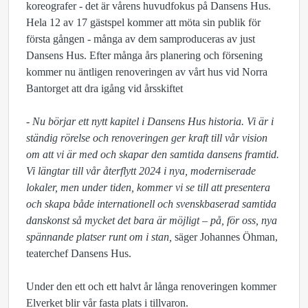
koreografer - det är vårens huvudfokus på Dansens Hus.
Hela 12 av 17 gästspel kommer att möta sin publik för
första gången - många av dem samproduceras av just
Dansens Hus. Efter många års planering och försening
kommer nu äntligen renoveringen av vårt hus vid Norra
Bantorget att dra igång vid årsskiftet
- Nu börjar ett nytt kapitel i Dansens Hus historia. Vi är i
ständig rörelse och renoveringen ger kraft till vår vision
om att vi är med och skapar den samtida dansens framtid.
Vi längtar till vår återflytt 2024 i nya, moderniserade
lokaler, men under tiden, kommer vi se till att presentera
och skapa både internationell och svenskbaserad samtida
danskonst så mycket det bara är möjligt – på, för oss, nya
spännande platser runt om i stan,
säger Johannes Öhman,
teaterchef Dansens Hus.
Under den ett och ett halvt år långa renoveringen kommer
Elverket blir vår fasta plats i tillvaron.