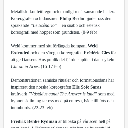
Metalliskt konfettiregn och manligt renässansmode i latex.
Koreografen och dansaren
Philip Berlin
bjuder oss den
sprakande
”Le Scénario”
– en snabb och estetisk
koreografi med hoppet som grundsten. (8-9 feb)
Weld kommer med sitt förlängda kompani
Weld
Extended
och den säregna koreografen
Frédéric Gies
för
att ge Dansens Hus publik det fjärde kapitlet i danscykeln
Chiron in Aries
. (16-17 feb)
Demonstrationer, samiska ritualer och formationsdans har
inspirerat den norska koreografen
Elle Sofe Saras
kraftverk
”Vástádus eana/ The Answer is land”
som med
hypnotisk timing tar oss med på en resa, både till fots och
inombords. (22-23 feb)
Fredrik Benke Rydman
är tillbaka på vår scen helt på