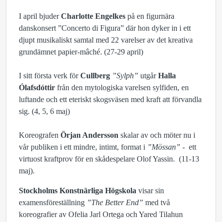
I april bjuder
Charlotte Engelkes
på en figurnära
danskonsert ”Concerto di Figura” där hon dyker in i ett
djupt musikaliskt samtal med 22 varelser av det kreativa
grundämnet papier-mâché. (27-29 april)
I sitt första verk för
Cullberg
”Sylph”
utgår
Halla
Ólafsdóttir
från den mytologiska varelsen sylfiden, en
luftande och ett eteriskt skogsväsen med kraft att förvandla
sig. (4, 5, 6 maj)
Koreografen
Örjan Andersson
skalar av och möter nu i
vår publiken i ett mindre, intimt, format i
”Mössan”
- ett
virtuost kraftprov för en skådespelare Olof Yassin. (11-13
maj).
Stockholms Konstnärliga Högskola
visar sin
examensföreställning
”The Better End”
med två
koreografier av Ofelia Jarl Ortega och Yared Tilahun