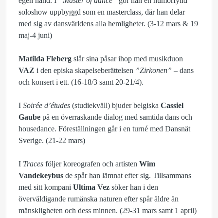
egen hand. I
”Master of dance”
gör han en humorfylld
soloshow uppbyggd som en masterclass, där han delar
med sig av dansvärldens alla hemligheter. (3-12 mars & 19
maj-4 juni)
Matilda Fleberg
slår sina påsar ihop med musikduon
VAZ
i den episka skapelseberättelsen
”Zirkonen”
– dans
och konsert i ett. (16-18/3 samt 20-21/4).
I
Soirée d’études
(studiekväll) bjuder belgiska
Cassiel
Gaube
på en överraskande dialog med samtida dans och
housedance. Föreställningen går i en turné med Dansnät
Sverige. (21-22 mars)
I
Traces
följer koreografen och artisten
Wim
Vandekeybus
de spår han lämnat efter sig. Tillsammans
med sitt kompani
Ultima Vez
söker han i den
överväldigande rumänska naturen efter spår äldre än
mänskligheten och dess minnen. (29-31 mars samt 1 april)