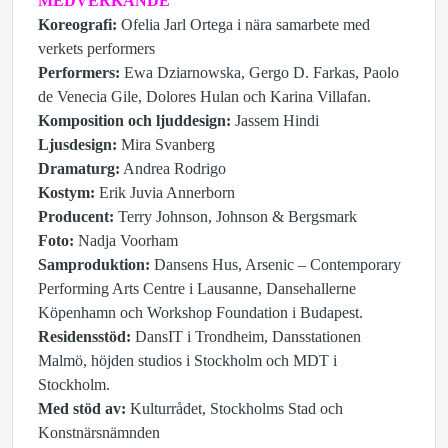
MEDVERKANDE
Koreografi:
Ofelia Jarl Ortega i nära samarbete med
verkets performers
Performers:
Ewa Dziarnowska, Gergo D. Farkas, Paolo
de Venecia Gile, Dolores Hulan och Karina Villafan.
Komposition och ljuddesign:
Jassem Hindi
Ljusdesign:
Mira Svanberg
Dramaturg:
Andrea Rodrigo
Kostym:
Erik Juvia Annerborn
Producent:
Terry Johnson, Johnson & Bergsmark
Foto:
Nadja Voorham
Samproduktion:
Dansens Hus, Arsenic – Contemporary
Performing Arts Centre i Lausanne, Dansehallerne
Köpenhamn och Workshop Foundation i Budapest.
Residensstöd:
DansIT i Trondheim, Dansstationen
Malmö, höjden studios i Stockholm och MDT i
Stockholm.
Med stöd av:
Kulturrådet, Stockholms Stad och
Konstnärsnämnden