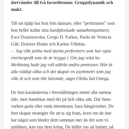
återvänder till två favoritteman: Gruppdynamik och
makt.
Till sin hjälp har hon fem dansare, eller “performers” som
hon hellre kallar sina handplockade samarbetspartners:
Ewa Dziarnowska, Gergo D. Farkas, Paolo de Venecia
Gile, Dolores Hulan och Karina Villafan.
– Jag ville jobba med starka performers som har egna
rörelsespråk som de är trygga i. Om jag velat ha
likriktning hade jag valt utifrån andra premisser. Här är
alla väldigt olika och det skapar en asymmetri som jag
ville åt och som blir bärande,
säger Ofelia Jarl Ortega.
De fem karaktärerna i föreställningen möter alla samma
öde, men handskas med det på helt olika sätt. Där finns
varken goda eller onda intentioner, bara hängivenhet. De
fem skapar strategier för att ta sig fram, även om de inte
har något som binder dem samman mer än det som vi,
publiken, kan ena dem kring. De håller oss på halster, på