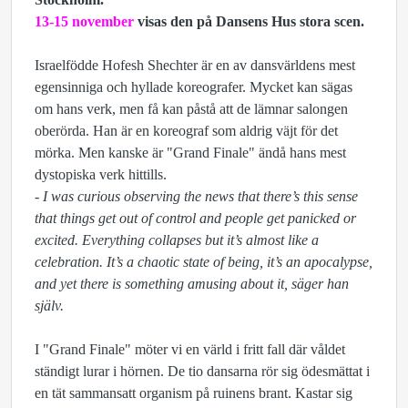
13-15 november
visas den på Dansens Hus stora scen.
Israelfödde Hofesh Shechter är en av dansvärldens mest
egensinniga och hyllade koreografer. Mycket kan sägas
om hans verk, men få kan påstå att de lämnar salongen
oberörda. Han är en koreograf som aldrig väjt för det
mörka. Men kanske är "Grand Finale" ändå hans mest
dystopiska verk hittills.
- I was curious observing the news that there’s this sense
that things get out of control and people get panicked or
excited. Everything collapses but it’s almost like a
celebration. It’s a chaotic state of being, it’s an apocalypse,
and yet there is something amusing about it, säger han
själv.
I "Grand Finale" möter vi en värld i fritt fall där våldet
ständigt lurar i hörnen. De tio dansarna rör sig ödesmättat i
en tät sammansatt organism på ruinens brant. Kastar sig