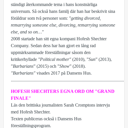
ständigt återkommande tema i hans konstnärliga
universum. Så också hans familj där han har beskrivit sina
föräldrar som två personer som:
"getting divorced,
remarrying someone else, divorcing, remarrying someone
else, and so on…"
2008 startade han sitt egna kompani Hofesh Shechter
Company. Sedan dess har han gjort en lång rad
uppmärksammade föreställningar såsom den
kritikerhyllade
"Political mother"
(2010), ”
Sun
” (2013),
”
Barbarians
” (2015) och ”
Show
” (2018).
"Barbarians"
visades 2017 på Dansens Hus.
......................................................................................................
HOFESH SHECHTERS EGNA ORD OM "GRAND
FINALE"
Läs den brittiska journalisten Sarah Cromptons intervju
med Hofesh Shechter.
Texten publiceras också i Dansens Hus
föreställningsprogram.