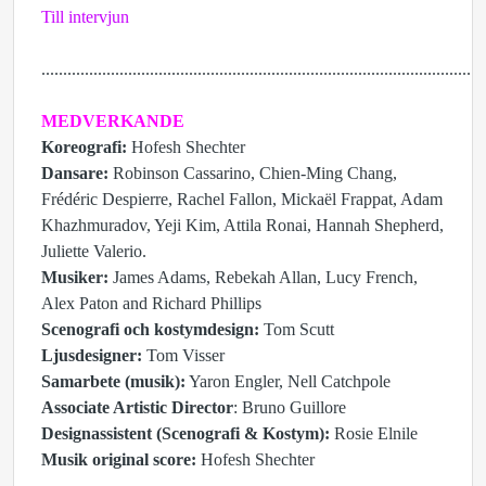
Till intervjun
......................................................................................................
MEDVERKANDE
Koreografi:
Hofesh Shechter
Dansare:
Robinson Cassarino, Chien-Ming Chang,
Frédéric Despierre, Rachel Fallon, Mickaël Frappat, Adam
Khazhmuradov, Yeji Kim, Attila Ronai, Hannah Shepherd,
Juliette Valerio.
Musiker:
James Adams, Rebekah Allan, Lucy French,
Alex Paton and Richard Phillips
Scenografi och kostymdesign:
Tom Scutt
Ljusdesigner:
Tom Visser
Samarbete (musik):
Yaron Engler, Nell Catchpole
Associate Artistic Director
: Bruno Guillore
Designassistent (Scenografi & Kostym):
Rosie Elnile
Musik original score:
Hofesh Shechter
......................................................................................................