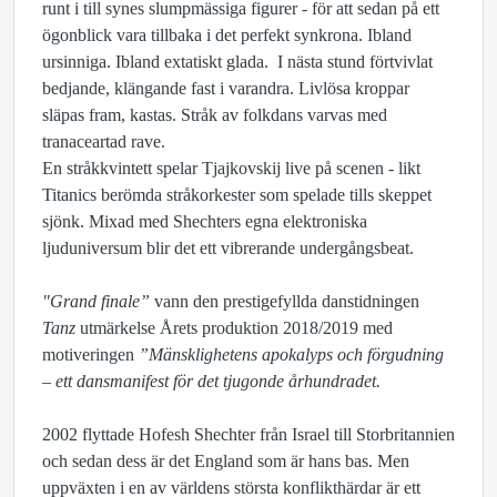
runt i till synes slumpmässiga figurer - för att sedan på ett
ögonblick vara tillbaka i det perfekt synkrona. Ibland
ursinniga. Ibland extatiskt glada. I nästa stund förtvivlat
bedjande, klängande fast i varandra. Livlösa kroppar
släpas fram, kastas. Stråk av folkdans varvas med
tranaceartad rave.
En stråkkvintett spelar Tjajkovskij live på scenen - likt
Titanics berömda stråkorkester som spelade tills skeppet
sjönk. Mixad med Shechters egna elektroniska
ljuduniversum blir det ett vibrerande undergångsbeat.
"Grand finale”
vann den prestigefyllda danstidningen
Tanz
utmärkelse Årets produktion 2018/2019 med
motiveringen
”Mänsklighetens apokalyps och förgudning
– ett dansmanifest för det tjugonde århundradet.
2002 flyttade Hofesh Shechter från Israel till Storbritannien
och sedan dess är det England som är hans bas. Men
uppväxten i en av världens största konflikthärdar är ett