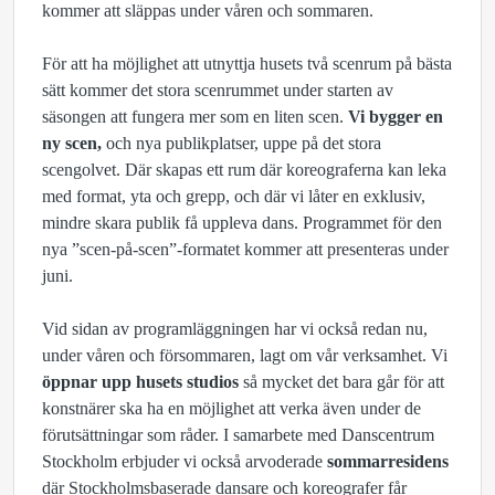
kommer att släppas under våren och sommaren.
För att ha möjlighet att utnyttja husets två scenrum på bästa
sätt kommer det stora scenrummet under starten av
säsongen att fungera mer som en liten scen.
Vi bygger en
ny scen,
och nya publikplatser, uppe på det stora
scengolvet. Där skapas ett rum där koreograferna kan leka
med format, yta och grepp, och där vi låter en exklusiv,
mindre skara publik få uppleva dans. Programmet för den
nya ”scen-på-scen”-formatet kommer att presenteras under
juni.
Vid sidan av programläggningen har vi också redan nu,
under våren och försommaren, lagt om vår verksamhet. Vi
öppnar upp husets studios
så mycket det bara går för att
konstnärer ska ha en möjlighet att verka även under de
förutsättningar som råder. I samarbete med Danscentrum
Stockholm erbjuder vi också arvoderade
sommarresidens
där Stockholmsbaserade dansare och koreografer får