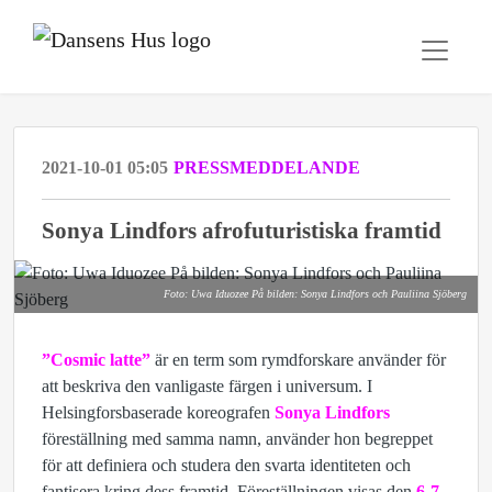
2021-10-01 05:05
PRESSMEDDELANDE
Sonya Lindfors afrofuturistiska framtid
Foto: Uwa Iduozee På bilden: Sonya Lindfors och Pauliina Sjöberg
”Cosmic latte”
är en term som rymdforskare använder för
att beskriva den vanligaste färgen i universum. I
Helsingforsbaserade koreografen
Sonya Lindfors
föreställning med samma namn, använder hon begreppet
för att definiera och studera den svarta identiteten och
fantisera kring dess framtid. Föreställningen visas den
6-7