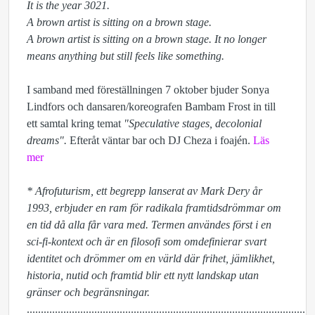
It is the year 3021.
A brown artist is sitting on a brown stage.
A brown artist is sitting on a brown stage. It no longer
means anything but still feels like something.
I samband med föreställningen 7 oktober bjuder Sonya
Lindfors och dansaren/koreografen Bambam Frost in till
ett samtal kring temat
"Speculative stages, decolonial
dreams".
Efteråt väntar bar och DJ Cheza i foajén.
Läs
mer
* Afrofuturism, ett begrepp lanserat av Mark Dery år
1993, erbjuder en ram för radikala framtidsdrömmar om
en tid då alla får vara med. Termen användes först i en
sci-fi-kontext och är en filosofi som omdefinierar svart
identitet och drömmer om en värld där frihet, jämlikhet,
historia, nutid och framtid blir ett nytt landskap utan
gränser och begränsningar.
......................................................................................................