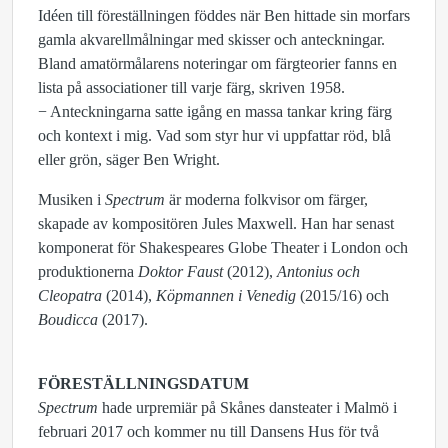
Idéen till föreställningen föddes när Ben hittade sin morfars
gamla akvarellmålningar med skisser och anteckningar.
Bland amatörmålarens noteringar om färgteorier fanns en
lista på associationer till varje färg, skriven 1958.
− Anteckningarna satte igång en massa tankar kring färg
och kontext i mig. Vad som styr hur vi uppfattar röd, blå
eller grön, säger Ben Wright.
Musiken i
Spectrum
är moderna folkvisor om färger,
skapade av kompositören Jules Maxwell. Han har senast
komponerat för Shakespeares Globe Theater i London och
produktionerna
Doktor Faust
(2012),
Antonius och
Cleopatra
(2014),
Köpmannen i Venedig
(2015/16) och
Boudicca
(2017).
FÖRESTÄLLNINGSDATUM
Spectrum
hade urpremiär på Skånes dansteater i Malmö i
februari 2017 och kommer nu till Dansens Hus för två