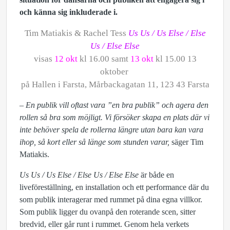
och känna sig inkluderade i.
Tim Matiakis & Rachel Tess
Us Us / Us Else / Else
Us / Else Else
visas
12 okt
kl 16.00 samt
13 okt
kl
15.00 13
oktober
på Hallen i Farsta, Mårbackagatan 11, 123 43 Farsta
– En publik vill oftast vara ”en bra publik” och agera den
rollen så bra som möjligt. Vi försöker skapa en plats där vi
inte behöver spela de rollerna längre utan bara kan vara
ihop, så kort eller så länge som stunden varar,
säger Tim
Matiakis.
Us Us / Us Else / Else Us / Else Else
är både en
liveföreställning, en installation och ett performance där du
som publik interagerar med rummet på dina egna villkor.
Som publik ligger du ovanpå den roterande scen, sitter
bredvid, eller går runt i rummet. Genom hela verkets