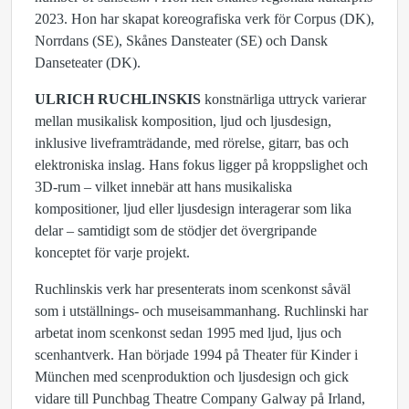
2023. Hon har skapat koreografiska verk för Corpus (DK),
Norrdans (SE), Skånes Dansteater (SE) och Dansk
Danseteater (DK).
ULRICH RUCHLINSKIS
konstnärliga uttryck varierar
mellan musikalisk komposition, ljud och ljusdesign,
inklusive liveframträdande, med rörelse, gitarr, bas och
elektroniska inslag. Hans fokus ligger på kroppslighet och
3D-rum – vilket innebär att hans musikaliska
kompositioner, ljud eller ljusdesign interagerar som lika
delar – samtidigt som de stödjer det övergripande
konceptet för varje projekt.
Ruchlinskis verk har presenterats inom scenkonst såväl
som i utställnings- och museisammanhang. Ruchlinski har
arbetat inom scenkonst sedan 1995 med ljud, ljus och
scenhantverk. Han började 1994 på Theater für Kinder i
München med scenproduktion och ljusdesign och gick
vidare till Punchbag Theatre Company Galway på Irland,