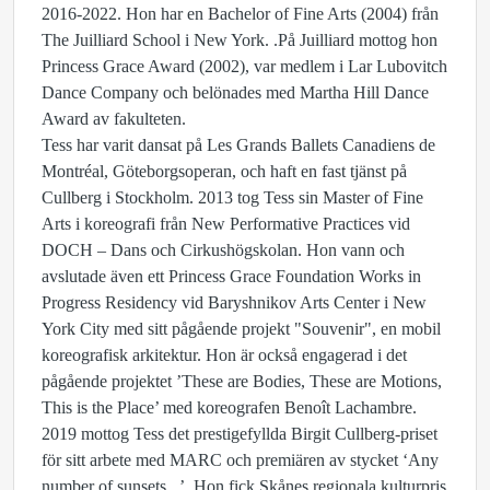
2016-2022.
Hon har en Bachelor of Fine Arts (2004) från
The Juilliard School i New York. .
På Juilliard mottog hon
Princess Grace Award (2002), var medlem i Lar Lubovitch
Dance Company och belönades med Martha Hill Dance
Award av fakulteten.
Tess har varit dansat på Les Grands Ballets Canadiens de
Montréal, Göteborgsoperan, och haft en fast tjänst på
Cullberg i Stockholm. 2013 tog Tess sin Master of Fine
Arts i koreografi från New Performative Practices vid
DOCH – Dans och Cirkushögskolan. Hon vann och
avslutade även ett Princess Grace Foundation Works in
Progress Residency vid Baryshnikov Arts Center i New
York City med sitt pågående projekt "Souvenir", en mobil
koreografisk arkitektur. Hon är också engagerad i det
pågående projektet ’These are Bodies, These are Motions,
This is the Place’ med koreografen Benoît Lachambre.
2019 mottog Tess det prestigefyllda Birgit Cullberg-priset
för sitt arbete med MARC och premiären av stycket ‘Any
number of sunsets...’. Hon fick Skånes regionala kulturpris