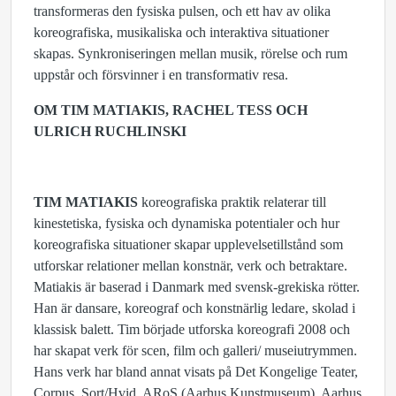
transformeras den fysiska pulsen, och ett hav av olika
koreografiska, musikaliska och interaktiva situationer
skapas. Synkroniseringen mellan musik, rörelse och rum
uppstår och försvinner i en transformativ resa.
OM TIM MATIAKIS, RACHEL TESS OCH
ULRICH RUCHLINSKI
TIM MATIAKIS
koreografiska praktik relaterar till
kinestetiska, fysiska och dynamiska potentialer och hur
koreografiska situationer skapar upplevelsetillstånd som
utforskar relationer mellan konstnär, verk och betraktare.
Matiakis är baserad i Danmark med svensk-grekiska rötter.
Han är dansare, koreograf och konstnärlig ledare, skolad i
klassisk balett. Tim började utforska koreografi 2008 och
har skapat verk för scen, film och galleri/ museiutrymmen.
Hans verk har bland annat visats på Det Kongelige Teater,
Corpus, Sort/Hvid, ARoS (Aarhus Kunstmuseum), Aarhus