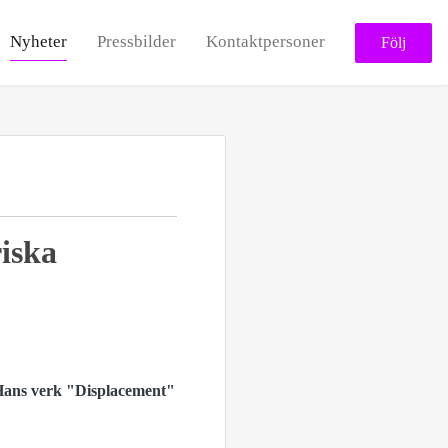
Nyheter
Pressbilder
Kontaktpersoner
Följ
riska
 Hans verk "Displacement"