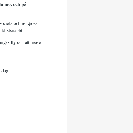
Malmö, och på
 sociala och religiösa
 blixtsnabbt.
gas fly och att inse att
 idag.
..