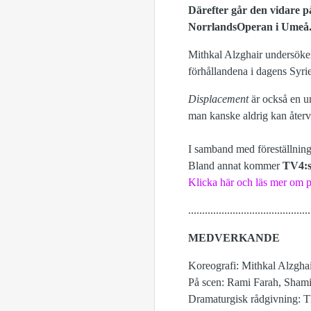
Därefter går den vidare p
NorrlandsOperan i Umeå
Mithkal Alzghair undersöker s
förhållandena i dagens Syrie
Displacement
är också en un
man kanske aldrig kan åter
I samband med föreställning
Bland annat kommer
TV4:s
Klicka här och läs mer om
............................................
MEDVERKANDE
Koreografi: Mithkal Alzgha
På scen: Rami Farah, Shami
Dramaturgisk rådgivning: T