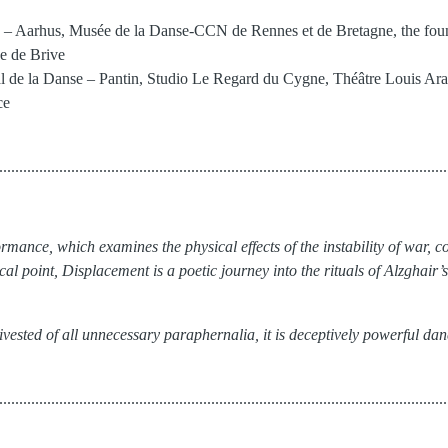
– Aarhus, Musée de la Danse-CCN de Rennes et de Bretagne, the fou
e de Brive
al de la Danse – Pantin, Studio Le Regard du Cygne, Théâtre Louis Ar
ce
................................................................................................................
formance, which examines the physical effects of the instability of war, 
cal point, Displacement is a poetic journey into the rituals of Alzghair’
vested of all unnecessary paraphernalia, it is deceptively powerful dan
................................................................................................................