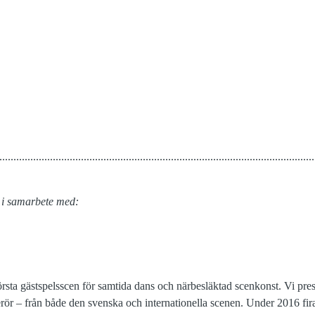
................................................................................................................
s i samarbete med:
rsta gästspelsscen för samtida dans och närbesläktad scenkonst. Vi pr
rör – från både den svenska och internationella scenen. Under 2016 fi