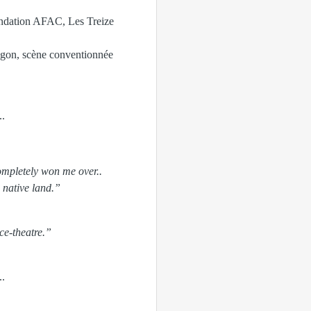
ndation AFAC, Les Treize
agon, scène conventionnée
..
completely won me over..
s native land.”
ce-theatre.”
..