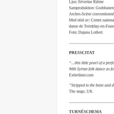
Ljus: Séverine Rième
Samproduktion: Godsbanen 
Arches-Scène conventionné
Med stöd av: Centre nation
danse de Tremblay-en-Fran
Foto: Dajana Lothert
............................................
PRESSCITAT
“…this little pearl of a per
With Syrian folk dance as fo
Exberliner.com
”Stripped to the bone and di
The stage, UK
............................................
TURNÉSCHEMA