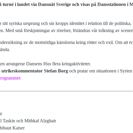
å turné i landet via Dansnät Sverige och visas på Dansstationen i 
.
itt syriska ursprung och sin kropps identitet i relation till de politiska,
n. Med små förskjutningar av rörelser, förändras vår tolkning av scenen
dersökning av de motstridiga känslorna kring rötter och exil. Om att tvin
vända.
en arrangerar Dansens Hus flera kringaktiviteter.
 utrikeskommentator Stefan Borg
och pratar om situationen i Syrien
 programmet
................................................................................................................
ir
l Taskin och Mithkal Alzghair
hibaut Kaiser