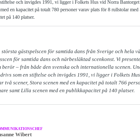
tiftelse och invigdes 1991, vi ligger i Folkets Hus vid Norra Bantorget
med en kapacitet på totalt 780 personer varav plats för 8 rullstolar med 
et på 140 platser.
största gästspelscen för samtida dans från Sverige och hela v
lsscen för samtida dans och närbesläktad scenkonst. Vi present
 berör – från både den svenska och internationella scenen. Un
rivs som en stiftelse och invigdes 1991, vi ligger i Folkets Hus
r två scener, Stora scenen med en kapacitet på totalt 766 perso
gare samt Lilla scenen med en publikkapacitet på 140 platser.
OMMUNIKATIONSCHEF
usanne Wibert