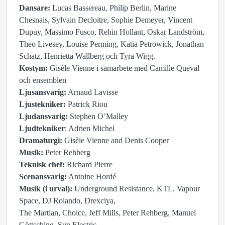
Dansare:
Lucas Bassereau, Philip Berlin, Marine
Chesnais, Sylvain Decloitre, Sophie Demeyer, Vincent
Dupuy, Massimo Fusco, Rehin Hollant, Oskar Landström,
Theo Livesey, Louise Perming, Katia Petrowick, Jonathan
Schatz, Henrietta Wallberg och Tyra Wigg.
Kostym:
Gisèle Vienne i samarbete med Camille Queval
och ensemblen
Ljusansvarig:
Arnaud Lavisse
Ljustekniker:
Patrick Riou
Ljudansvarig:
Stephen O’Malley
Ljudtekniker
: Adrien Michel
Dramaturgi:
Gisèle Vienne and Denis Cooper
Musik:
Peter Rehberg
Teknisk chef:
Richard Pierre
Scenansvarig:
Antoine Hordé
Musik (i urval):
Underground Resistance, KTL, Vapour
Space, DJ Rolando, Drexciya,
The Martian, Choice, Jeff Mills, Peter Rehberg, Manuel
Göttsching, Sun Electric