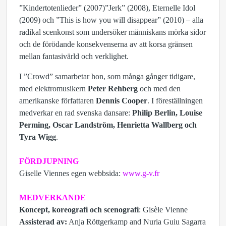
”Kindertotenlieder” (2007)”Jerk” (2008), Eternelle Idol
(2009) och ”This is how you will disappear” (2010) – alla
radikal scenkonst som undersöker människans mörka sidor
och de förödande konsekvenserna av att korsa gränsen
mellan fantasivärld och verklighet.
I ”Crowd” samarbetar hon, som många gånger tidigare,
med elektromusikern
Peter Rehberg
och med den
amerikanske författaren
Dennis Cooper
. I föreställningen
medverkar en rad svenska dansare:
Philip Berlin, Louise
Perming, Oscar Landström, Henrietta Wallberg och
Tyra Wigg
.
FÖRDJUPNING
Giselle Viennes egen webbsida:
www.g-v.fr
MEDVERKANDE
Koncept, koreografi och scenografi
: Gisèle Vienne
Assisterad av:
Anja Röttgerkamp and Nuria Guiu Sagarra