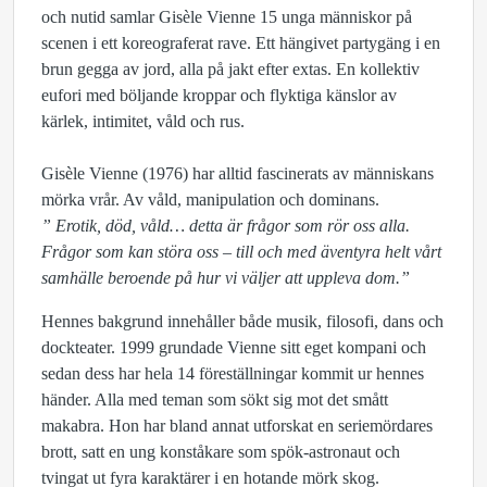
och nutid samlar Gisèle Vienne 15 unga människor på
scenen i ett koreograferat rave. Ett hängivet partygäng i en
brun gegga av jord, alla på jakt efter extas. En kollektiv
eufori med böljande kroppar och flyktiga känslor av
kärlek, intimitet, våld och rus.
Gisèle Vienne (1976) har alltid fascinerats av människans
mörka vrår. Av våld, manipulation och dominans.
” Erotik, död, våld… detta är frågor som rör oss alla.
Frågor som kan störa oss – till och med äventyra helt vårt
samhälle beroende på hur vi väljer att uppleva dom.”
Hennes bakgrund innehåller både musik, filosofi, dans och
dockteater. 1999 grundade Vienne sitt eget kompani och
sedan dess har hela 14 föreställningar kommit ur hennes
händer. Alla med teman som sökt sig mot det smått
makabra. Hon har bland annat utforskat en seriemördares
brott, satt en ung konståkare som spök-astronaut och
tvingat ut fyra karaktärer i en hotande mörk skog.