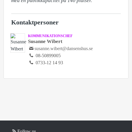
med en publikkapacitet på 140 platser.
Kontaktpersoner
KOMMUNIKATIONSCHEF
Susanne Wibert
susanne.wibert@dansenshus.se
08-50899005
0733-12 14 93
Follow us