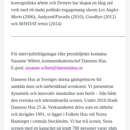
koreografiska arbete och Demers har skapat en lång rad
verk med ett starkt politiskt engagemang såsom
Les Angles
Morts
(2006),
Junkyard/Paradi
s (2010),
Goodbye
(2012)
och
MAYDAY remix
(2014)
......................................................................................................
För intervjuförfrågningar eller pressbiljetter kontakta
Susanne Wibert, kommunikationschef Dansens Hus.
E-post:
susanne.wibert@dansenshus.se
Dansens Hus är Sveriges största gästspelsscen för
samtida dans och närbesläktad scenkonst. Vi presenterar
dynamisk och innovativ danskultur som berör – från både
den svenska och internationella scenen. Under 2016 firade
Dansens Hus 25 år. Verksamheten drivs som en stiftelse
och invigdes 1991, vi ligger i Folkets Hus vid Norra
Bantorget i centrala Stockholm. Vi har två scener, Stora
scenen med en kapacitet på totalt 780 personer varav plats