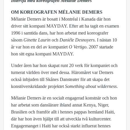
Intervju med koreografen Mélanie Demers
OM KOREOGRAFEN MÉLANIE DEMERS
Mélanie Demers är bosatt i Montréal i Kanada där hon
driver sitt kompani MAYDAY. Efter att ha tagit en examen
1996 i samtida dans, har hon arbetat med koreografer
såsom
Ginette Laurin
och
Daniéle Desnoyers
. I nästan 10
år var hon en del av kompaniet
O Vertigo
. 2007 startade
hon sitt egna kompani MAYDAY.
Under åren har hon skapat runt 20 verk för kompaniet och
turnerat världen över med dessa. Häromåret var Demers
också inbjuden till Skånes Dansteater för att skapa det
konstöverskridande projektet
Something about wilderness
.
Mélanie Demers är en socialt engagerad konstnär och hon
har arbetat som danslärare ibland annat Kenya, Niger,
Brasilien och framför allt i hennes pappas hemland Haiti,
där har hon även hjälpt till att utveckla två kulturcenter.
Engagemanget i Haiti har också starkt influerat hennes