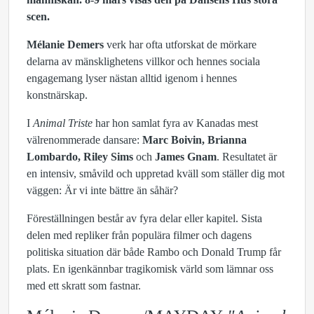
scen.
Mélanie Demers
verk har ofta utforskat de mörkare
delarna av mänsklighetens villkor och hennes sociala
engagemang lyser nästan alltid igenom i hennes
konstnärskap.
I
Animal Triste
har hon samlat fyra av Kanadas mest
välrenommerade dansare:
Marc Boivin, Brianna
Lombardo, Riley Sims
och
James Gnam
. Resultatet är
en intensiv, småvild och uppretad kväll som ställer dig mot
väggen: Är vi inte bättre än såhär?
Föreställningen består av fyra delar eller kapitel. Sista
delen med repliker från populära filmer och dagens
politiska situation där både Rambo och Donald Trump får
plats. En igenkännbar tragikomisk värld som lämnar oss
med ett skratt som fastnar.