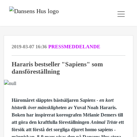
2019-03-07 16:36
PRESSMEDDELANDE
Hararis bestseller "Sapiens" som
dansföreställning
Häromåret släpptes bästsäljaren
Sapiens - en kort
historik över mänskligheten
av Yuval Noah Hararis.
Boken har inspirerat koreografen Mélanie Demers till
att göra den kraftfulla föreställningen
Animal Triste
ett
försök att förstå det sorgliga djuret homo sapiens -
människan. 8-9 mars visas den på Dansens Hus stora