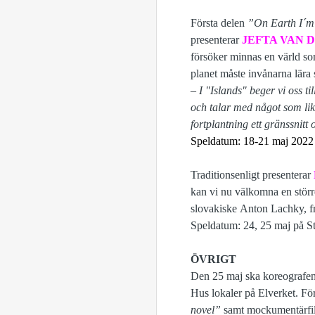
Första delen
”On Earth I´m
presenterar
JEFTA VAN 
försöker minnas en värld so
planet måste invånarna lära s
– I "Islands" beger vi oss ti
och talar med något som lik
fortplantning ett gränssnit
Speldatum: 18-21 maj 2022
Traditionsenligt presenterar
kan vi nu välkomna en större
slovakiske Anton Lachky, fr
Speldatum: 24, 25 maj på S
ÖVRIGT
Den 25 maj ska koreografe
Hus lokaler på Elverket. För
novel”
samt mockumentärfil