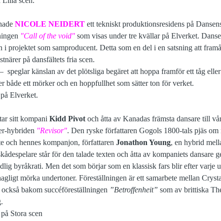
 Lilla scen.
 hade
NICOLE NEIDERT
ett tekniskt produktionsresidens på Dansen
lningen
"Call of the void"
som visas under tre kvällar på Elverket. Dans
 i projektet som samproducent. Detta som en del i en satsning att framåt
tnärer på dansfältets fria scen.
 –
speglar känslan av det plötsliga begäret att hoppa framför ett tåg ell
r både ett mörker och en hoppfullhet som sätter ton för verket.
2
på Elverket.
tar sitt kompani
Kidd Pivot
och åtta av Kanadas främsta dansare till v
ater-hybriden
"Revisor"
. Den ryske författaren Gogols 1800-tals pjäs o
Pite och hennes kompanjon, författaren
Jonathon Young
, en hybrid mell
ådespelare står för den talade texten och åtta av kompaniets dansare 
dlig byråkrati. Men det som börjar som en klassisk fars blir efter varje u
hagligt mörka undertoner. Föreställningen är ett samarbete mellan Crysta
 också bakom succéföreställningen
”Betroffenheit”
som av brittiska The
g.
2
på Stora scen