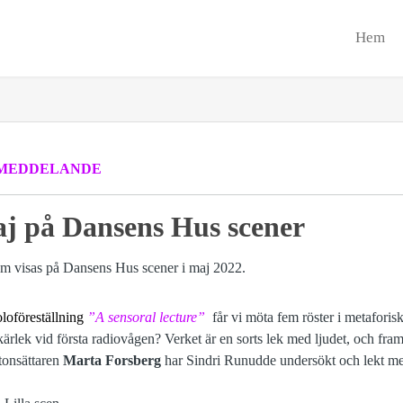
Hem
MEDDELANDE
aj på Dansens Hus scener
loföreställning
”A sensoral lecture”
får vi möta fem röster i metaforis
kärlek vid första radiovågen? Verket är en sorts lek med ljudet, och fram
tonsättaren
Marta Forsberg
har Sindri Runudde undersökt och lekt m