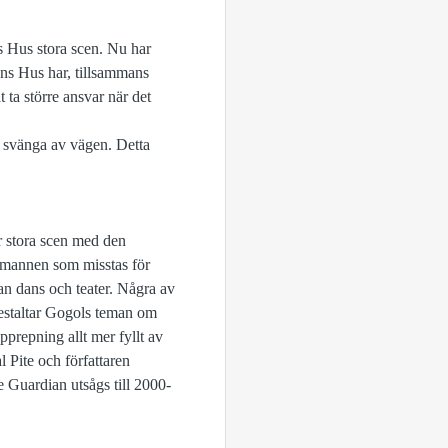
s Hus stora scen. Nu har
ens Hus har, tillsammans
 ta större ansvar när det
er svänga av vägen. Detta
år stora scen med den
m mannen som misstas för
an dans och teater. Några av
gestaltar Gogols teman om
pprepning allt mer fyllt av
l Pite och författaren
 Guardian utsågs till 2000-