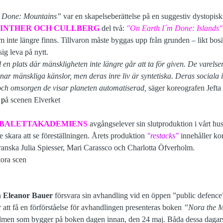
 Done: Mountains”
var en skapelseberättelse på en suggestiv dystopiskt
DINTHER OCH CULLBERG
del två:
"On Earth I´m Done: Islands"
m inte längre finns. Tillvaron måste byggas upp från grunden – likt bo
ig leva på nytt.
ll en plats där mänskligheten inte längre går att ta för given. De varels
nar mänskliga känslor, men deras inre liv är syntetiska. Deras sociala 
t och omsorgen de visar planeten automatiserad,
säger koreografen Jefta
 p
å scenen Elverket
BALETTAKADEMIENS
avgångselever sin slutproduktion i vårt hus
 skara att se föreställningen. Årets produktion
"restacks"
innehåller ko
anska Julia Spiesser, Mari Carassco och Charlotta Öfverholm.
tora scen
n
Eleanor Bauer
försvara sin avhandling vid en öppen ”public defenc
 att få en förförståelse för avhandlingen presenteras boken
”Nora the M
men som bygger på boken dagen innan, den 24 maj. Båda dessa dagar