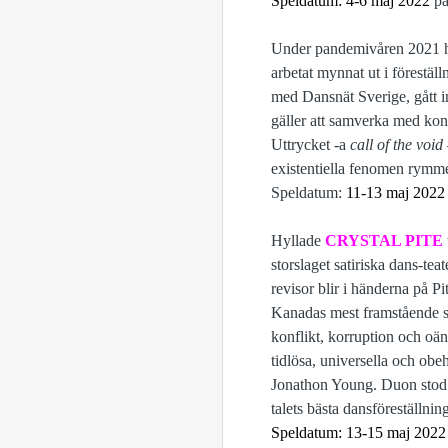
Speldatum: 4-6 maj 2022
på
Under pandemivåren 2021
arbetat mynnat ut i förestäl
med Dansnät Sverige, gått in
gäller att samverka med kons
Uttrycket -a
call of the void
existentiella fenomen rymme
Speldatum:
11-13 maj 202
Hyllade
CRYSTAL PITE
storslaget satiriska dans-te
revisor blir i händerna på 
Kanadas mest framstående sk
konflikt, korruption och oän
tidlösa, universella och obe
Jonathon Young. Duon stod
talets bästa dansföreställnin
Speldatum: 13-15 maj 202