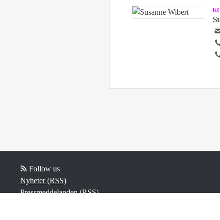
K
S
Follow us
Nyheter (RSS)
Pressmeddelanden (RSS)
Bloggposter (RSS)