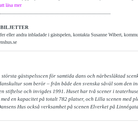
att läsa mer
..........................................................................................
SBILJETTER
fer eller andra inbladade i gästspelen, kontakta Susanne Wibert, kom
nshus.se
största gästspelsscen för samtida dans och närbesläktad scenko
anskultur som berör – från både den svenska såväl som den int
 stiftelse och invigdes 1991. Huset har två scener i teaterhuse
ed en kapacitet på totalt 782 platser, och Lilla scenen med pla
ansens Hus också verksamhet på scenen Elverket på Linnégata