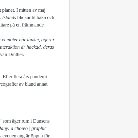
 planet. I mitten av maj
.
Islands
blickar tillbaka och
sättare på en främmande
er vi möter här tänker, agerar
interaktion är hackad, deras
 van Dinther.
. Efter flera års pandemi
reografier av bland annat
e” som äger rum i Dansens
any: a choreo | graphic
s evenemang är öppna för