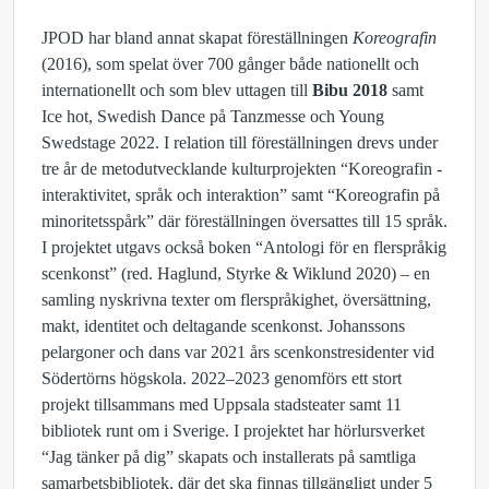
JPOD har bland annat skapat föreställningen
Koreografin
(2016), som spelat över 700 gånger både nationellt och
internationellt och som blev uttagen till
Bibu 2018
samt
Ice hot, Swedish Dance på Tanzmesse och Young
Swedstage 2022. I relation till föreställningen drevs under
tre år de metodutvecklande kulturprojekten “Koreografin -
interaktivitet, språk och interaktion” samt “Koreografin på
minoritetsspårk” där föreställningen översattes till 15 språk.
I projektet utgavs också boken “Antologi för en flerspråkig
scenkonst” (red. Haglund, Styrke & Wiklund 2020) – en
samling nyskrivna texter om flerspråkighet, översättning,
makt, identitet och deltagande scenkonst. Johanssons
pelargoner och dans var 2021 års scenkonstresidenter vid
Södertörns högskola. 2022–2023 genomförs ett stort
projekt tillsammans med Uppsala stadsteater samt 11
bibliotek runt om i Sverige. I projektet har hörlursverket
“Jag tänker på dig” skapats och installerats på samtliga
samarbetsbibliotek, där det ska finnas tillgängligt under 5