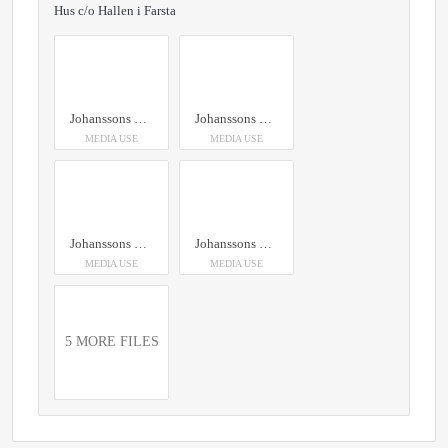
Hus c/o Hallen i Farsta
Johanssons pelargoner och dans © José Figueroa
Johanssons Pelargoner Och Dans © José Figueroa
MEDIA USE
MEDIA USE
Johanssons Pelargoner Och Dans © José Figueroa
Johanssons Pelargoner Och Dans © José Figueroa
MEDIA USE
MEDIA USE
5 MORE FILES