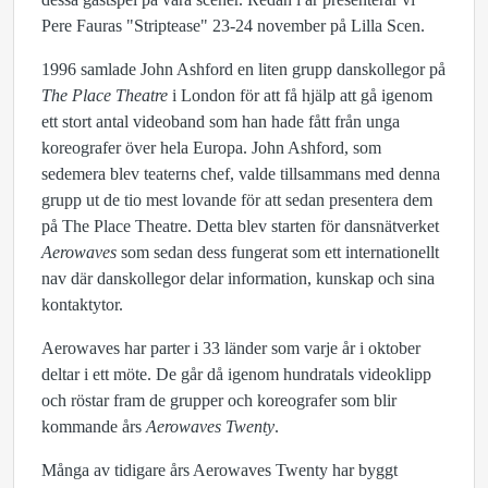
Pere Fauras "Striptease" 23-24 november på Lilla Scen.
1996 samlade John Ashford en liten grupp danskollegor på
The Place Theatre
i London för att få hjälp att gå igenom
ett stort antal videoband som han hade fått från unga
koreografer över hela Europa. John Ashford, som
sedemera blev teaterns chef, valde tillsammans med denna
grupp ut de tio mest lovande för att sedan presentera dem
på The Place Theatre. Detta blev starten för dansnätverket
Aerowaves
som sedan dess fungerat som ett internationellt
nav där danskollegor delar information, kunskap och sina
kontaktytor.
Aerowaves har parter i 33 länder som varje år i oktober
deltar i ett möte. De går då igenom hundratals videoklipp
och röstar fram de grupper och koreografer som blir
kommande års
Aerowaves Twenty
.
Många av tidigare års Aerowaves Twenty har byggt