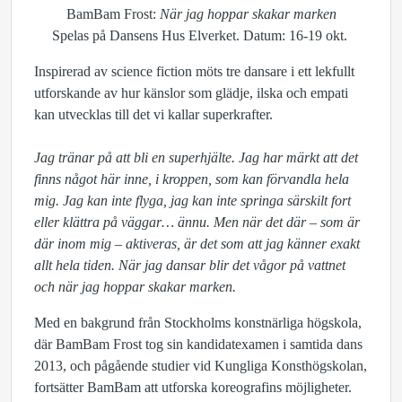
BamBam Frost:
När jag hoppar skakar marken
Spelas på Dansens Hus Elverket. Datum: 16-19 okt.
Inspirerad av science fiction möts tre dansare i ett lekfullt
utforskande av hur känslor som glädje, ilska och empati
kan utvecklas till det vi kallar superkrafter.
Jag tränar på att bli en superhjälte. Jag har märkt att det
finns något här inne, i kroppen, som kan förvandla hela
mig. Jag kan inte flyga, jag kan inte springa särskilt fort
eller klättra på väggar… ännu. Men när det där – som är
där inom mig – aktiveras, är det som att jag känner exakt
allt hela tiden. När jag dansar blir det vågor på vattnet
och när jag hoppar skakar marken.
Med en bakgrund från Stockholms konstnärliga högskola,
där BamBam Frost tog sin kandidatexamen i samtida dans
2013, och pågående studier vid Kungliga Konsthögskolan,
fortsätter BamBam att utforska koreografins möjligheter.