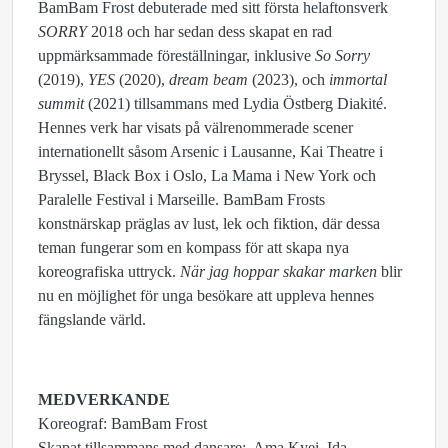
BamBam Frost debuterade med sitt första helaftonsverk
SORRY
2018 och har sedan dess skapat en rad
uppmärksammade föreställningar, inklusive
So Sorry
(2019),
YES
(2020),
dream beam
(2023), och
immortal
summit
(2021) tillsammans med Lydia Östberg Diakité.
Hennes verk har visats på välrenommerade scener
internationellt såsom Arsenic i Lausanne, Kai Theatre i
Bryssel, Black Box i Oslo, La Mama i New York och
Paralelle Festival i Marseille. BamBam Frosts
konstnärskap präglas av lust, lek och fiktion, där dessa
teman fungerar som en kompass för att skapa nya
koreografiska uttryck.
När jag hoppar skakar marken
blir
nu en möjlighet för unga besökare att uppleva hennes
fängslande värld.
MEDVERKANDE
Koreograf: BamBam Frost
Skapat tillsammans med dansare: Ama Kyei, Ida